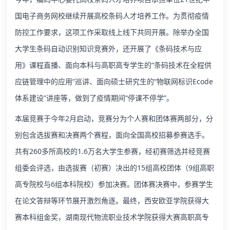
国电子商务网校继续开展高校条码人才培养工作。为贯彻疫情
防控工作要求，这项工作采取线上线下共同开展。除举办全国
大学生条码自动识别知识竞赛外，还开展了《条码技术与应
用》课程直播、面向本科与高职高专学生的“条码技术在全程供
应链管理中的应用”巡讲、面向硕士研究生的“物联网标识Ecode
体系建设”讲座等，做到了疫情期间“停课不停学”。
本届竞赛于今年2月启动，竞赛分为个人赛和团体赛两部分，分
别包含选拔赛和决赛两个赛程，面向全国高校招募参赛选手。
共有260多所高校的1.6万名大学生参赛，经初赛筛选并经竞赛
组委会评选，由选拔赛（初赛）决出的15组高校团体（9组高职
高专院校与6组本科院校）参加决赛。团体赛决赛中，参赛学生
在论文答辩等环节展开激烈角逐。最终，西安欧亚学院获得大
赛本科组金奖，湖南现代物流职业技术学院获得大赛高职高专