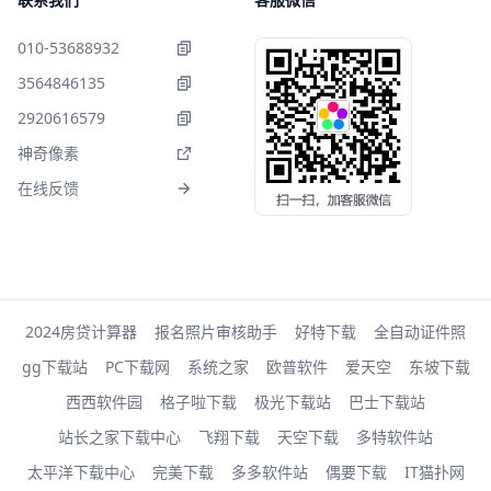
010-53688932
3564846135
2920616579
神奇像素
在线反馈
2024房贷计算器
报名照片审核助手
好特下载
全自动证件照
gg下载站
PC下载网
系统之家
欧普软件
爱天空
东坡下载
西西软件园
格子啦下载
极光下载站
巴士下载站
站长之家下载中心
飞翔下载
天空下载
多特软件站
太平洋下载中心
完美下载
多多软件站
偶要下载
IT猫扑网