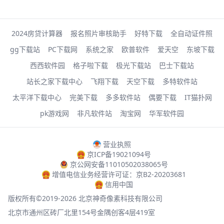
2024房贷计算器
报名照片审核助手
好特下载
全自动证件照
gg下载站
PC下载网
系统之家
欧普软件
爱天空
东坡下载
西西软件园
格子啦下载
极光下载站
巴士下载站
站长之家下载中心
飞翔下载
天空下载
多特软件站
太平洋下载中心
完美下载
多多软件站
偶要下载
IT猫扑网
pk游戏网
非凡软件站
淘宝网
华军软件园
营业执照
京ICP备19021094号
京公网安备11010502038065号
增值电信业务经营许可证：京B2-20203681
信用中国
版权所有©2019-2026 北京神奇像素科技有限公司
北京市通州区砖厂北里154号金隅创客4层419室