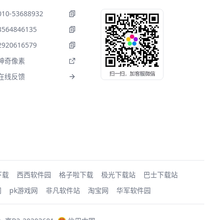
010-53688932
3564846135
2920616579
神奇像素
在线反馈
下载
西西软件园
格子啦下载
极光下载站
巴士下载站
网
pk游戏网
非凡软件站
淘宝网
华军软件园