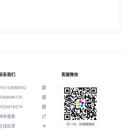
联系我们
客服微信
010-53688932
3564846135
2920616579
神奇像素
在线反馈