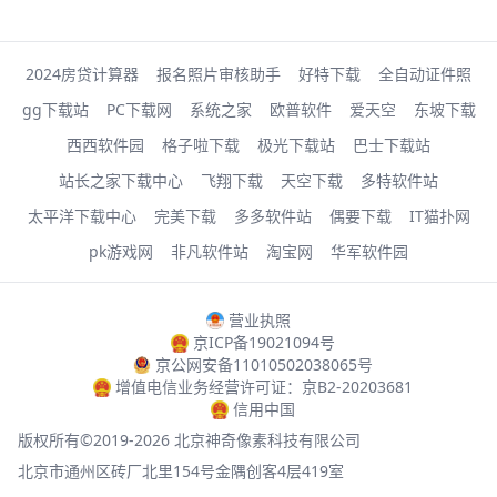
2024房贷计算器
报名照片审核助手
好特下载
全自动证件照
gg下载站
PC下载网
系统之家
欧普软件
爱天空
东坡下载
西西软件园
格子啦下载
极光下载站
巴士下载站
站长之家下载中心
飞翔下载
天空下载
多特软件站
太平洋下载中心
完美下载
多多软件站
偶要下载
IT猫扑网
pk游戏网
非凡软件站
淘宝网
华军软件园
营业执照
京ICP备19021094号
京公网安备11010502038065号
增值电信业务经营许可证：京B2-20203681
信用中国
版权所有©2019-2026 北京神奇像素科技有限公司
北京市通州区砖厂北里154号金隅创客4层419室