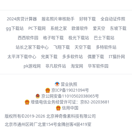
2024房贷计算器
报名照片审核助手
好特下载
全自动证件照
gg下载站
PC下载网
系统之家
欧普软件
爱天空
东坡下载
西西软件园
格子啦下载
极光下载站
巴士下载站
站长之家下载中心
飞翔下载
天空下载
多特软件站
太平洋下载中心
完美下载
多多软件站
偶要下载
IT猫扑网
pk游戏网
非凡软件站
淘宝网
华军软件园
营业执照
京ICP备19021094号
京公网安备11010502038065号
增值电信业务经营许可证：京B2-20203681
信用中国
版权所有©2019-2026 北京神奇像素科技有限公司
北京市通州区砖厂北里154号金隅创客4层419室